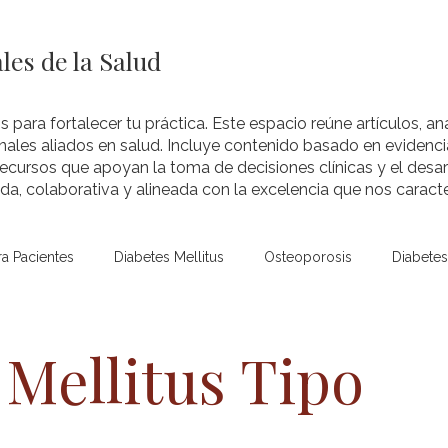
les de la Salud
s para fortalecer tu práctica. Este espacio reúne artículos, aná
nales aliados en salud. Incluye contenido basado en evidenci
recursos que apoyan la toma de decisiones clínicas y el desar
a, colaborativa y alineada con la excelencia que nos caracte
ra Pacientes
Diabetes Mellitus
Osteoporosis
Diabetes 
Niños y Adolescentes
Hipoglucemia
Hipoglucemia (pe
 Mellitus Tipo
Temas
Hipertiroidismo
Hipotiroidismo
Tiroides