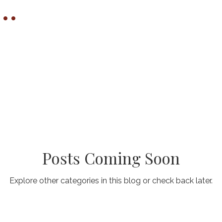
..
roducción Masculina
Nódulos o Bocio Tiroideo
Cáncer d
D-19
Preparación ante emergencias
Desórdenes de Calcio
Desórdenes del tiroides
Videos
Reproducción Feme
...
Series Educativas
Posts Coming Soon
Explore other categories in this blog or check back later.