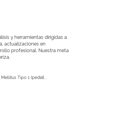
lisis y herramientas dirigidas a
a, actualizaciones en
rollo profesional. Nuestra meta
riza.
Mellitus Tipo 1 (pediát...
diátrico)
Obesidad
Crecimiento (pediátrico)