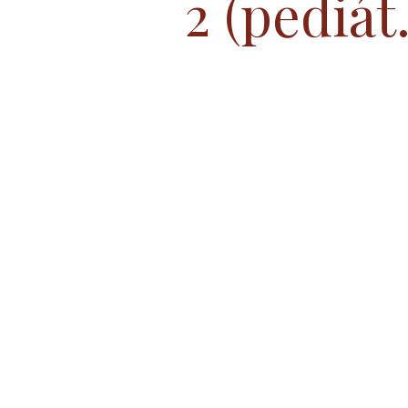
2 (pediát.
Profesionales de la Salud
Rep
Comunicados y Cartas
COVI
Diabetes Mellitus e Hipoglucemia
Conociendo tus Medicamentos: Dia