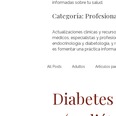
informadas sobre tu salud.
Categoría: Profesiona
Actualizaciones clínicas y recurso
médicos, especialistas y profesio
endocrinología y diabetología, y 
es fomentar una práctica informad
All Posts
Adultos
Artículos pa
Diabetes Mellitus Tipo 2 (pediát...
Diabetes
Obesidad (pediátrico)
Otros 