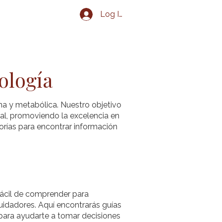
Log In
g
Eventos
Contacto
ología
na y metabólica. Nuestro objetivo
al, promoviendo la excelencia en
orías para encontrar información
 fácil de comprender para
uidadores. Aquí encontrarás guías
 para ayudarte a tomar decisiones