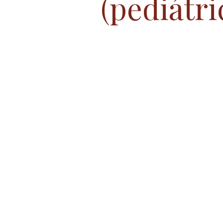
(pediátri
Profesionales de la Salud
Rep
Comunicados y Cartas
COVI
Diabetes Mellitus e Hipoglucemia
Conociendo tus Medicamentos: Dia