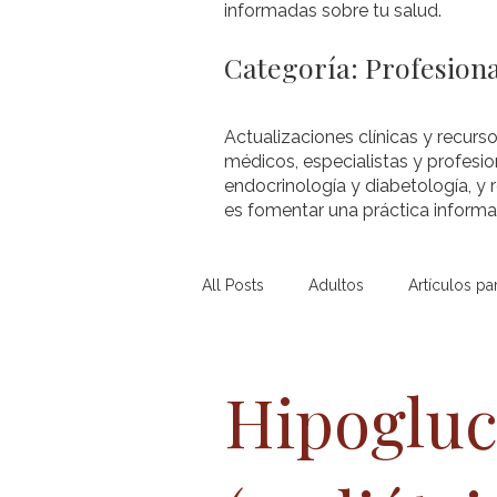
informadas sobre tu salud.
Categoría: Profesiona
Actualizaciones clínicas y recurso
médicos, especialistas y profesio
endocrinología y diabetología, y 
es fomentar una práctica informad
All Posts
Adultos
Artículos pa
Diabetes Mellitus Tipo 2 (pediát...
Hipoglu
Obesidad (pediátrico)
Otros 