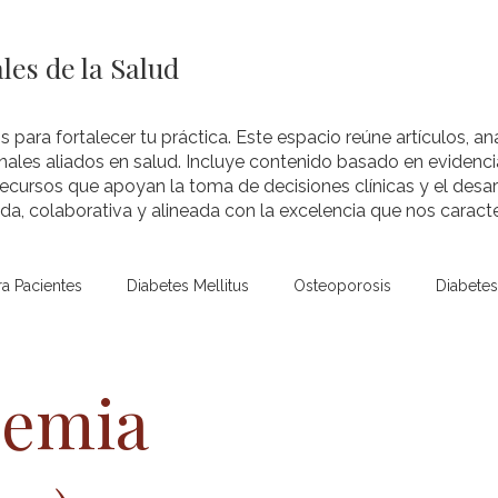
les de la Salud
s para fortalecer tu práctica. Este espacio reúne artículos, aná
nales aliados en salud. Incluye contenido basado en evidenci
recursos que apoyan la toma de decisiones clínicas y el desar
a, colaborativa y alineada con la excelencia que nos caracte
ra Pacientes
Diabetes Mellitus
Osteoporosis
Diabetes 
Niños y Adolescentes
Hipoglucemia
Hipoglucemia (pe
cemia
Temas
Hipertiroidismo
Hipotiroidismo
Tiroides