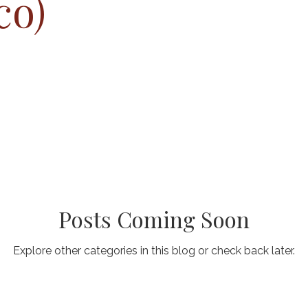
co)
roducción Masculina
Nódulos o Bocio Tiroideo
Cáncer d
D-19
Preparación ante emergencias
Desórdenes de Calcio
Desórdenes del tiroides
Videos
Reproducción Feme
...
Series Educativas
Posts Coming Soon
Explore other categories in this blog or check back later.