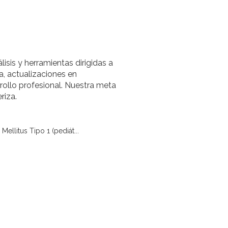
lisis y herramientas dirigidas a
a, actualizaciones en
rollo profesional. Nuestra meta
riza.
Mellitus Tipo 1 (pediát...
diátrico)
Obesidad
Crecimiento (pediátrico)