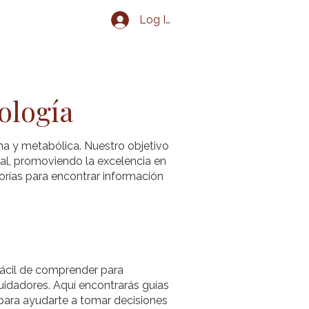
Log In
g
Eventos
Contacto
ología
na y metabólica. Nuestro objetivo
al, promoviendo la excelencia en
orías para encontrar información
 fácil de comprender para
uidadores. Aquí encontrarás guías
 para ayudarte a tomar decisiones