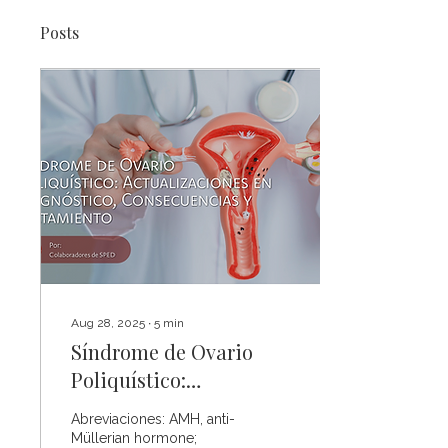
Posts
Aug 28, 2025
∙
5
min
Síndrome de Ovario
Poliquístico:
Actualizaciones en
Abreviaciones: AMH, anti-
Diagnóstico,
Müllerian hormone;