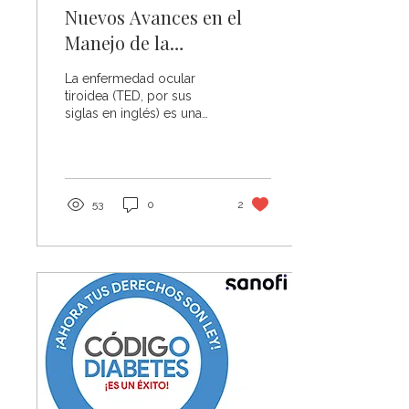
Nuevos Avances en el
Manejo de la
Enfermedad Ocular
La enfermedad ocular
Tiroidea
tiroidea (TED, por sus
siglas en inglés) es una
afección autoinmune
íntimamente relacionado
con la enfermedad de...
53
0
2