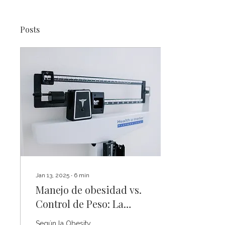
Posts
Jan 13, 2025
∙
6
min
Manejo de obesidad vs.
Control de Peso: La
Importancia del
Según la Obesity