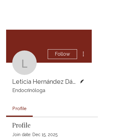
More actions
Follow
Leticia Hernández Dáv
Writer
Leticia Hernández Dávila, MD FACE
Endocrinóloga
Profile
Profile
Join date: Dec 15, 2025