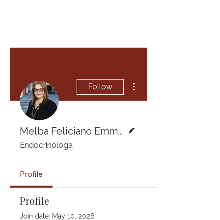
More actions
Follow
Writer
Melba Feliciano Emmanuelli, MD FACP FACE
Endocrinóloga
Profile
Profile
Join date: May 10, 2026