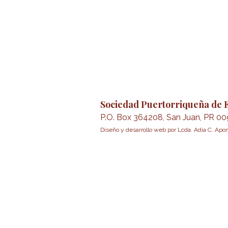
Sociedad Puertorriqueña de E
P.O. Box 364208, San Juan, PR 0
Diseño y desarrollo web por Lcda. Adia C. A