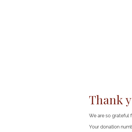
Inicio
Acerc
Thank 
We are so grateful 
Your donation numbe