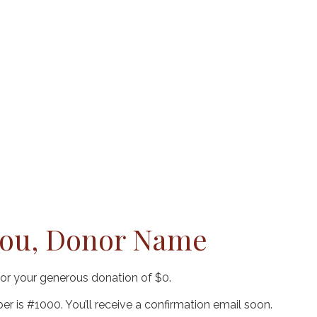
a de SPED
Pacientes
Profesionales
Blo
you, Donor Name
for your generous donation of $0.
r is #1000. You’ll receive a confirmation email soon.