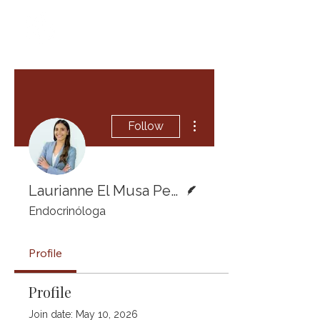
More actions
Follow
Writer
Laurianne El Musa Penna, MD, MPH
Endocrinóloga
Profile
Profile
Join date: May 10, 2026