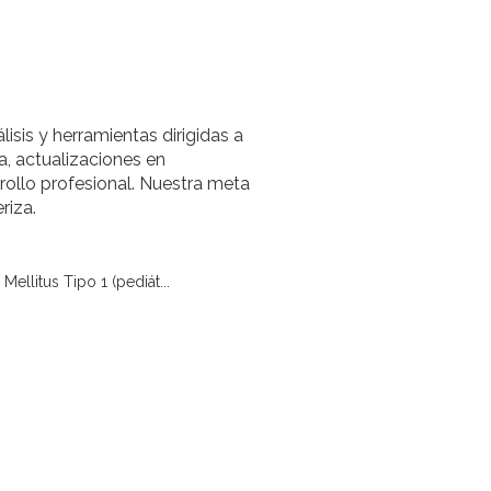
lisis y herramientas dirigidas a
a, actualizaciones en
rollo profesional. Nuestra meta
riza.
Mellitus Tipo 1 (pediát...
diátrico)
Obesidad
Crecimiento (pediátrico)