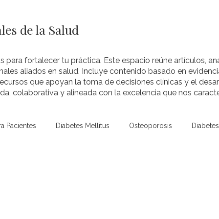
les de la Salud
s para fortalecer tu práctica. Este espacio reúne artículos, aná
nales aliados en salud. Incluye contenido basado en evidenci
recursos que apoyan la toma de decisiones clínicas y el desar
a, colaborativa y alineada con la excelencia que nos caracte
ra Pacientes
Diabetes Mellitus
Osteoporosis
Diabetes 
Niños y Adolescentes
Hipoglucemia
Hipoglucemia (pe
Temas
Hipertiroidismo
Hipotiroidismo
Tiroides