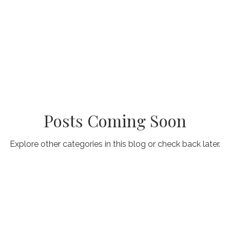
roducción Masculina
Nódulos o Bocio Tiroideo
Cáncer d
D-19
Preparación ante emergencias
Desórdenes de Calcio
Desórdenes del tiroides
Videos
Reproducción Feme
Posts Coming Soon
Explore other categories in this blog or check back later.
...
Series Educativas