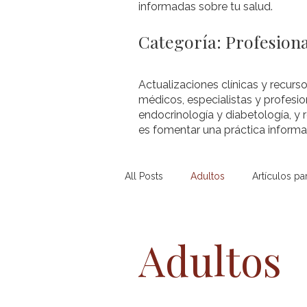
informadas sobre tu salud.
Categoría: Profesiona
Actualizaciones clínicas y recurso
médicos, especialistas y profesio
endocrinología y diabetología, y 
es fomentar una práctica informad
All Posts
Adultos
Artículos pa
Diabetes Mellitus Tipo 2 (pediát...
Adultos
Obesidad (pediátrico)
Otros 