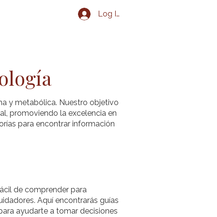
Log In
g
Eventos
Contacto
ología
na y metabólica. Nuestro objetivo
al, promoviendo la excelencia en
orías para encontrar información
 fácil de comprender para
uidadores. Aquí encontrarás guías
 para ayudarte a tomar decisiones