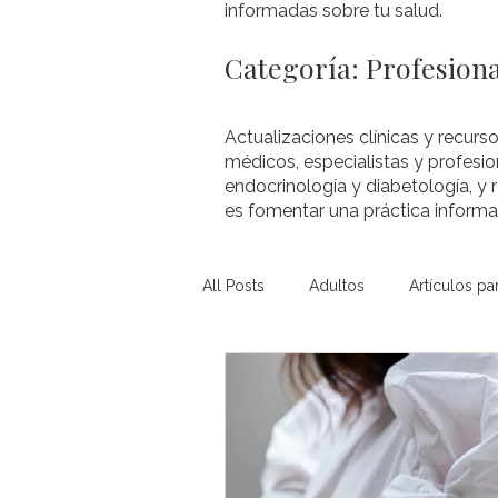
informadas sobre tu salud.
Categoría: Profesiona
Actualizaciones clínicas y recurso
médicos, especialistas y profesio
endocrinología y diabetología, y 
es fomentar una práctica informad
All Posts
Adultos
Artículos pa
Diabetes Mellitus Tipo 2 (pediát...
Obesidad (pediátrico)
Otros 