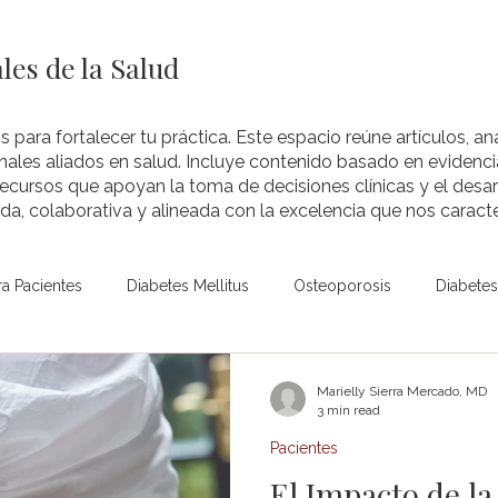
les de la Salud
s para fortalecer tu práctica. Este espacio reúne artículos, aná
nales aliados en salud. Incluye contenido basado en evidenci
recursos que apoyan la toma de decisiones clínicas y el desar
a, colaborativa y alineada con la excelencia que nos caracte
ra Pacientes
Diabetes Mellitus
Osteoporosis
Diabetes 
Niños y Adolescentes
Hipoglucemia
Hipoglucemia (pe
Marielly Sierra Mercado, MD
3 min read
Pacientes
Temas
Hipertiroidismo
Hipotiroidismo
Tiroides
El Impacto de la