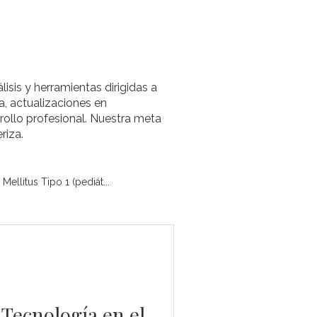
lisis y herramientas dirigidas a
a, actualizaciones en
rollo profesional. Nuestra meta
riza.
Mellitus Tipo 1 (pediát...
diátrico)
Obesidad
Crecimiento (pediátrico)
 Tecnología en el