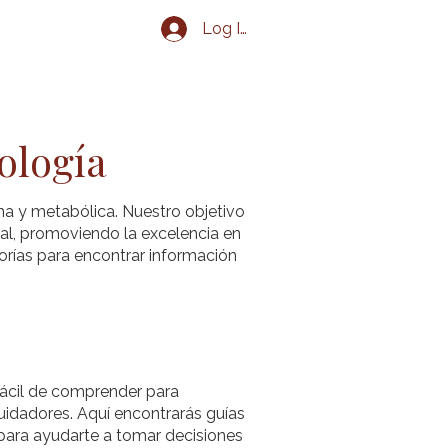
Log In
g
Eventos
Contacto
ología
na y metabólica. Nuestro objetivo
al, promoviendo la excelencia en
orías para encontrar información
 fácil de comprender para
uidadores. Aquí encontrarás guías
 para ayudarte a tomar decisiones