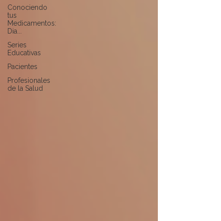
Conociendo
tus
Medicamentos:
Dia...
Series
Educativas
Pacientes
Profesionales
de la Salud