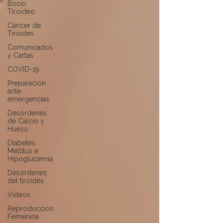
Bocio
Tiroideo
Cáncer de
Tiroides
Comunicados
y Cartas
COVID-19
Preparación
ante
emergencias
Desórdenes
de Calcio y
Hueso
Diabetes
Mellitus e
Hipoglucemia
Desórdenes
del tiroides
Videos
Reproducción
Femenina