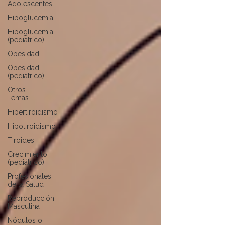
Adolescentes
Hipoglucemia
Hipoglucemia
(pediátrico)
Obesidad
Obesidad
(pediátrico)
Otros
Temas
Hipertiroidismo
Hipotiroidismo
Tiroides
Crecimiento
(pediátrico)
Profesionales
de la Salud
Reproducción
Masculina
Nódulos o