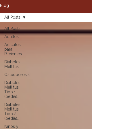
Blog
All Posts
All Posts
Adultos
Artículos
para
Pacientes
Diabetes
Mellitus
Osteoporosis
Diabetes
Mellitus
Tipo 1
(pediát...
Diabetes
Mellitus
Tipo 2
(pediát...
Niños y