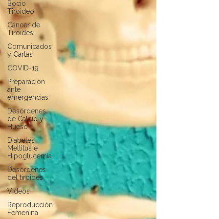
Bocio
Tiroideo
Cáncer de
Tiroides
Comunicados
y Cartas
COVID-19
Preparación
ante
emergencias
Desórdenes
de Calcio y
Hueso
Diabetes
Mellitus e
Hipoglucemia
Desórdenes
del tiroides
Videos
Reproducción
Femenina