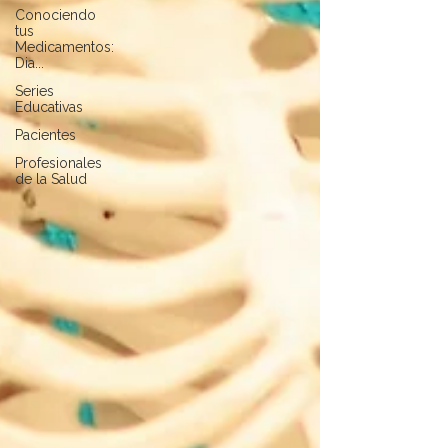
Conociendo
tus
Medicamentos:
Dia...
Series
Educativas
Pacientes
Profesionales
de la Salud