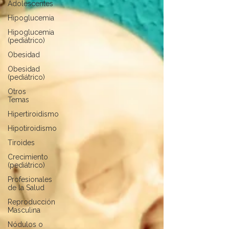
Adolescentes
Hipoglucemia
Hipoglucemia
(pediátrico)
Obesidad
Obesidad
(pediátrico)
Otros
Temas
Hipertiroidismo
Hipotiroidismo
Tiroides
Crecimiento
(pediátrico)
Profesionales
de la Salud
Reproducción
Masculina
Nódulos o