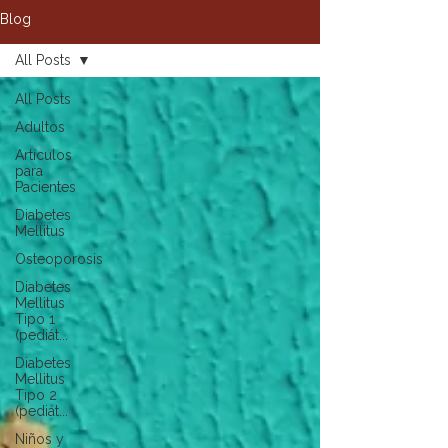
Blog
All Posts
All Posts
Adultos
Artículos
para
Pacientes
Diabetes
Mellitus
Osteoporosis
Diabetes
Mellitus
Tipo 1
(pediát...
Diabetes
Mellitus
Tipo 2
(pediát...
Niños y