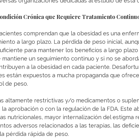
versas organizaciones dedicadas al estudio de esta c
ondición Crónica que Requiere Tratamiento Continu
 pacientes comprendan que la obesidad es una enfer
iento a largo plazo. La pérdida de peso inicial, aunq
uficiente para mantener los beneficios a largo plazo y
e mantiene un seguimiento continuo y si no se abord
ontribuyen a la obesidad en cada paciente. Desafort
tes están expuestos a mucha propaganda que ofrece 
ol de peso.  
as altamente restrictivas y/o medicamentos o suple
la aprobación o con la regulación de la FDA. Este ab
as nutricionales, mayor internalización del estigma r
ntos adversos relacionados a las terapias, las deficie
 la pérdida rápida de peso.