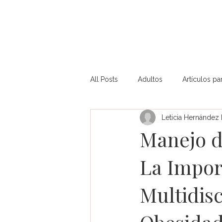
Inicio
Acerc
All Posts
Adultos
Artículos pa
Leticia Hernández
Diabetes Mellitus Tipo 2 (pediát...
Manejo d
La Impor
Obesidad (pediátrico)
Otros 
Multidisc
Profesionales de la Salud
Rep