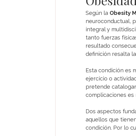
Obesida
Comunicados y Cartas
COVI
Según la 
Obesity M
neuroconductual, pr
integral y multidis
Diabetes Mellitus e Hipoglucemia
tanto fuerzas físic
resultado consecue
definición resalta l
Conociendo tus Medicamentos: Dia
Esta condición es 
ejercicio o activid
pretende catalogarl
complicaciones es
Dos aspectos funda
aquellos que tienen
condición. Por lo cu