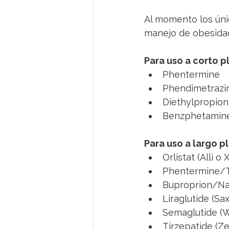
Al momento los úni
manejo de obesidad
Para uso a corto p
Phentermine
Phendimetrazi
Diethylpropion
Benzphetamin
Para uso a largo p
Orlistat (Alli o 
Phentermine/T
Buproprion/Nal
Liraglutide (Sa
Semaglutide (W
Tirzepatide (Z