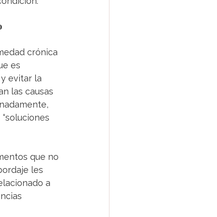
ondición. 
o
medad crónica 
ue es 
 evitar la 
an las causas 
unadamente, 
“soluciones 
mentos que no 
ordaje les 
elacionado a 
ncias 