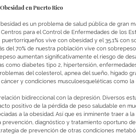
 Obesidad en Puerto Rico
obesidad es un problema de salud pública de gran ma
 Centros para el Control de Enfermedades de los Es
s puertorriqueños vive con obesidad y el 35.1% con s
ás del 70% de nuestra población vive con sobrepeso
epeso aumentan significativamente el riesgo de desa
as como diabetes tipo 2, hipertensión, enfermedade
roblemas del colesterol, apnea del sueño, hígado gra
 cáncer y condiciones musculoesqueléticas como la os
elación bidireccional con la depresión. Diversos est
cto positivo de la pérdida de peso saludable en mu
iadas a la obesidad. Así que es inminente traer a la
a prevención, diagnóstico y tratamiento oportuno de
rategia de prevención de otras condiciones metaból