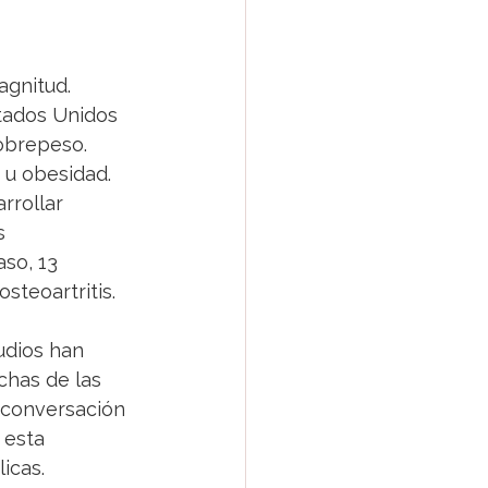
gnitud.  
tados Unidos 
obrepeso.  
 u obesidad. 
rrollar 
s 
so, 13 
teoartritis.   
udios han 
chas de las 
 conversación 
 esta 
icas. 