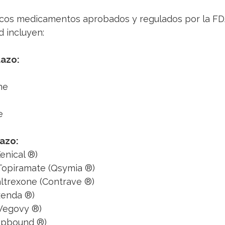
cos medicamentos aprobados y regulados por la FD
 incluyen:
lazo:
ne
e
lazo:
Xenical ®️)
opiramate (Qsymia ®️)
trexone (Contrave ®️)
xenda ®️)
egovy ®️)
epbound ®️)