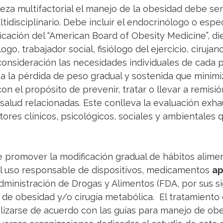
eza multifactorial el manejo de la obesidad debe ser
tidisciplinario. Debe incluir el endocrinólogo o espec
icación del “American Board of Obesity Medicine”, die
go, trabajador social, fisiólogo del ejercicio, cirujano
onsideración las necesidades individuales de cada p
 a la pérdida de peso gradual y sostenida que minimi
n el propósito de prevenir, tratar o llevar a remisión
alud relacionadas. Este conlleva la evaluación exhau
tores clínicos, psicológicos, sociales y ambientales 
 promover la modificación gradual de hábitos aliment
y el uso responsable de dispositivos, medicamentos 
ap
Administración de Drogas y Alimentos (FDA, por sus sig
 de obesidad y/o cirugía metabólica.  El tratamiento 
lizarse de acuerdo con las guías para manejo de obe