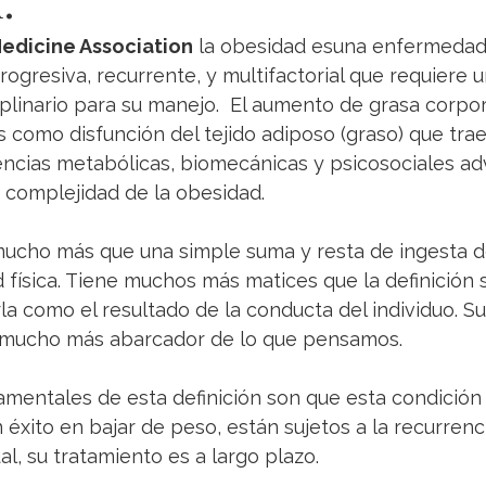
d.
D-19
Preparación ante emergencias
Desórdenes de Calcio
edicine Association
 la obesidad esuna enfermedad 
ogresiva, recurrente, y multifactorial que requiere 
ciplinario para su manejo.  El aumento de grasa corpo
Desórdenes del tiroides
Videos
Reproducción Feme
as como disfunción del tejido adiposo (graso) que tr
ncias metabólicas, biomecánicas y psicosociales adv
a complejidad de la obesidad. 
...
Series Educativas
mucho más que una simple suma y resta de ingesta de 
ad física. Tiene muchos más matices que la definición 
a como el resultado de la conducta del individuo. Su
 mucho más abarcador de lo que pensamos. 
mentales de esta definición son que esta condición 
 éxito en bajar de peso, están sujetos a la recurrenc
al, su tratamiento es a largo plazo. 