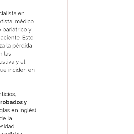
 
ialista en 
tista, médico 
 bariátrico y 
aciente. Este 
za la pérdida 
 las 
stiva y el 
que inciden en 
icios, 
robados y 
las en inglés) 
de la 
sidad 