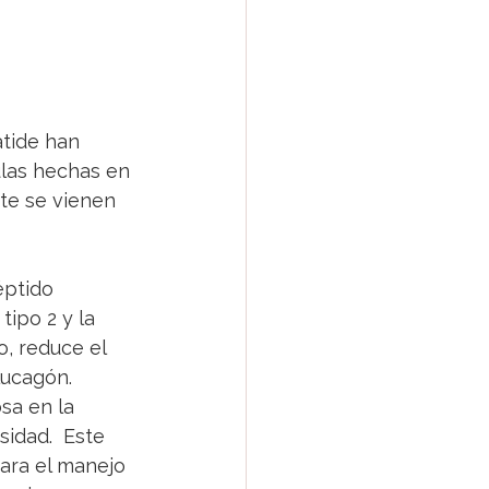
tide han 
ulas hechas en 
e se vienen 
éptido 
ipo 2 y la 
, reduce el 
ucagón.  
sa en la 
sidad.  Este 
ara el manejo 