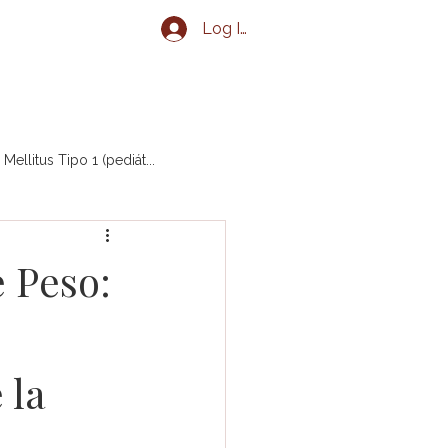
Log In
g
Eventos
Contacto
Mellitus Tipo 1 (pediát...
diátrico)
Obesidad
 Peso:
Crecimiento (pediátrico)
 la
e Tiroides