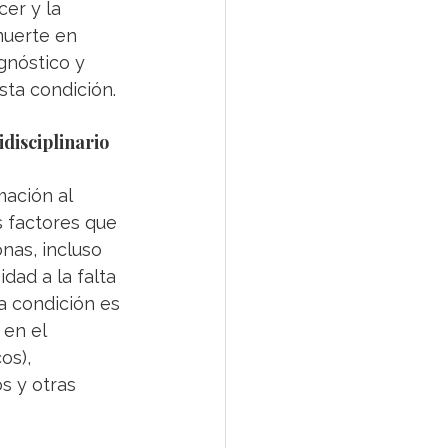
er y la 
muerte en 
gnóstico y 
sta condición.
disciplinario
ación al 
s factores que 
nas, incluso 
ad a la falta 
a condición es 
en el 
os), 
s y otras 