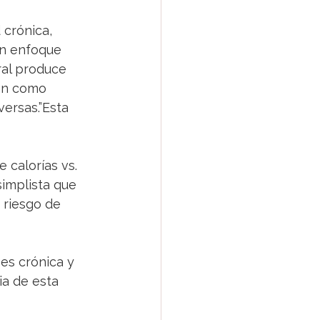
 y Hueso
crónica, 
un enfoque 
ral produce 
nina
aen como 
ersas.”Esta 
calorías vs. 
simplista que 
 riesgo de 
es crónica y 
ia de esta 