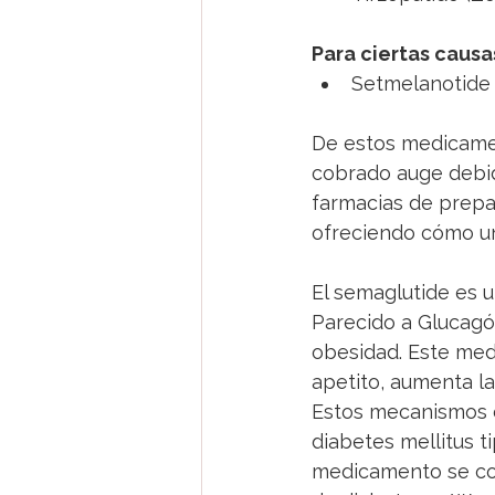
Para ciertas caus
Setmelanotide (
De estos medicame
cobrado auge debid
farmacias de prep
ofreciendo cómo una
El semaglutide es 
Parecido a Glucagón
obesidad. Este med
apetito, aumenta la
Estos mecanismos d
diabetes mellitus t
medicamento se com