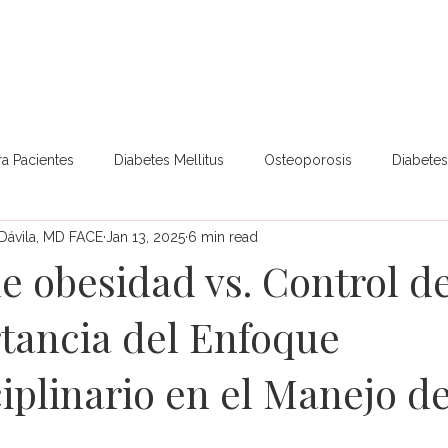
a de SPED
Pacientes
Profesionales
Blo
ra Pacientes
Diabetes Mellitus
Osteoporosis
Diabetes 
 Dávila, MD FACE
Jan 13, 2025
6 min read
Niños y Adolescentes
Hipoglucemia
Hipoglucemia (pe
e obesidad vs. Control de
tancia del Enfoque
Temas
Hipertiroidismo
Hipotiroidismo
Tiroides
iplinario en el Manejo de
roducción Masculina
Nódulos o Bocio Tiroideo
Cáncer d