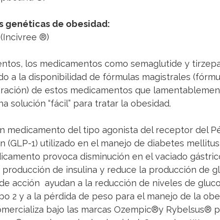
as genéticas de obesidad:
Incivree ®️)
ntos, los medicamentos como semaglutide y tirzepa
o a la disponibilidad de fórmulas magistrales (fórm
aración) de estos medicamentos que lamentablement
 solución “fácil” para tratar la obesidad.
un medicamento del tipo agonista del receptor del P
 (GLP-1) utilizado en el manejo de diabetes mellitus t
icamento provoca disminución en el vaciado gástrico
 producción de insulina y reduce la producción de gl
e acción  ayudan a la reducción de niveles de gluco
ipo 2 y a la pérdida de peso para el manejo de la obe
ercializa bajo las marcas Ozempic®️y Rybelsus®️ p